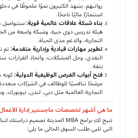
رواتبهم. يشهد الكثيرون نموًا ملحوظًا في د
استثمارًا ماليًا ناجحًا.
بناء شبكة علاقات عالمية قوية:
ستتواصل مع
هيئة تدريس ذوي خبرة، وشبكة واسعة من الخري
التجارية، والدعم مدى الحياة.
تطوير مهارات قيادية وإدارية متقدمة:
تم تص
النقدي، وحل المشكلات، واتخاذ القرارات. ست
بثقة.
فتح أبواب الفرص الوظيفية الدولية:
كونه مؤ
مرشحًا تنافسيًا للوظائف في الشركات متعددة
التجارية العالمية مثل دبي، لندن، نيويورك، وس
ما هي أشهر تخصصات ماجستير إدارة الأعمال
تتيح لك برامج MBA الحديثة تصميم
التي تلبي طلب السوق الحالي ما يلي: