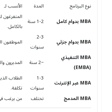
نوع البرنامج
المدة
الأنسب لـ
المتفرغون لل
MBA بدوام كامل
1-2 سنة
بالكامل.
2-3
MBA بدوام جزئي
الموظفون ال
سنوات
MBA التنفيذي
~2 سنة
المديرون والقادة 
(EMBA)
1-3
الطلاب الذين
MBA عبر الإنترنت
سنوات
تكلفة.
MBA المدمج
تختلف
من يرغب في ا