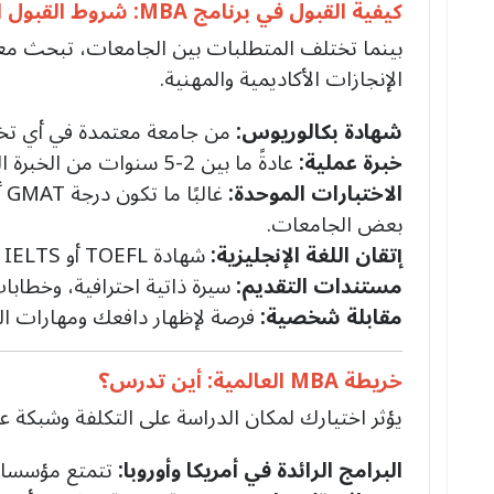
كيفية القبول في برنامج MBA: شروط القبول الشائعة
بينما تختلف المتطلبات بين الجامعات، تبحث معظ
الإنجازات الأكاديمية والمهنية.
شهادة بكالوريوس:
من جامعة معتمدة في أي 
خبرة عملية:
عادةً ما بين 2-5 سنوات من الخبرة المهنية. تتطلب برامج EMBA خبرة أطول.
الاختبارات الموحدة:
بعض الجامعات.
إتقان اللغة الإنجليزية:
شهادة TOEFL أو IELTS ضرورية لغير الناطقين باللغة الإنجليزية.
مستندات التقديم:
سيرة ذاتية احترافية، وخطاب
مقابلة شخصية:
فرصة لإظهار دافعك ومهارات ال
خريطة MBA العالمية: أين تدرس؟
يؤثر اختيارك لمكان الدراسة على التكلفة وشبكة ع
البرامج الرائدة في أمريكا وأوروبا:
تتمتع مؤسسا