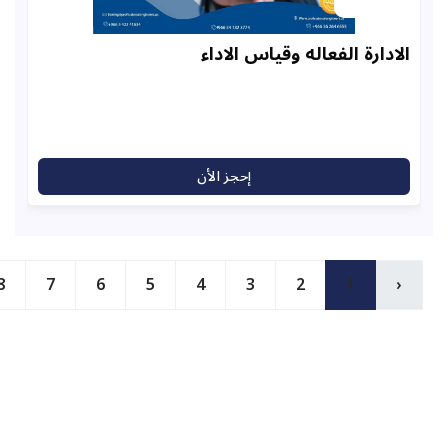
رة الفعاله وقياس الاداء
إحجز الأن
›
8
7
6
5
4
3
2
1