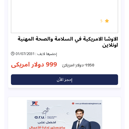
5
ا الامريكية في السلامة والصحة المهنية
ين
إحضرها لايف : 01/07/2031
999 دولار امريكى
1950 دولار امريكى
إحجز الأن