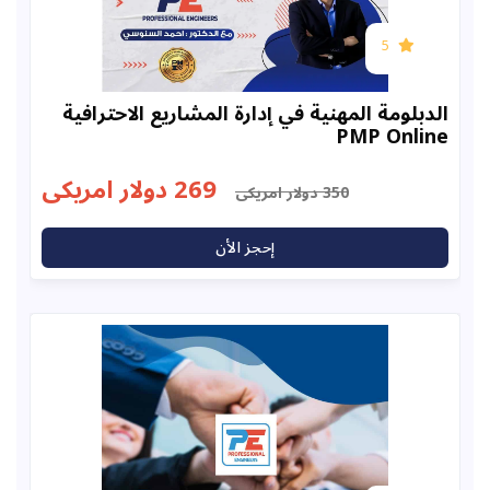
5
ومة المهنية في إدارة المشاريع الاحترافية
PMP On
269 دولار امريكى
350 دولار امريكى
إحجز الأن