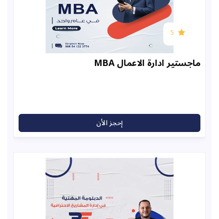
5
ير ادارة الاعمال MBA
إحجز الأن