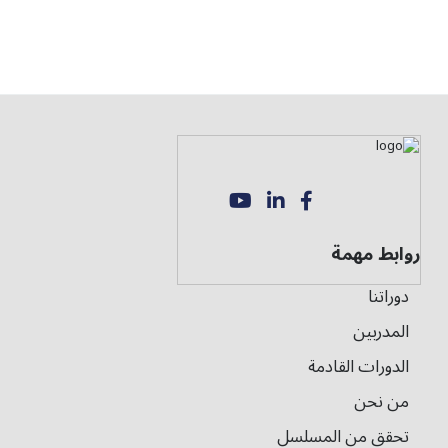
 مهمة
ا
بين
ات القادمة
حن
 من المسلسل