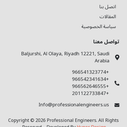
بنا
لات
ة الخصوصية
 معنا
Baljurshi, Al Olaya, Riyadh 12221, Sau
Arab
+9
+9
+9
+2
Info@professionalengineers.u
Copyright © 2026 Professional Engineers. All 