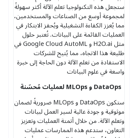
ستجعل هذه التكنولوجيا تعلم الآلة أكثر سهولةً
لمجموعة أوسع من الصناعات والمستخدمين،
مما يُعزز الكفاءة التشغيلية ويُحفز الابتكار في
العمليات القائمة على البيانات. تُعتبر حلول
مثل H2O.ai و Google Cloud AutoML في
طليعة هذا الاتجاه، مما يُتيح للشركات
الاستفادة من تعلم الآلة دون الحاجة إلى خبرة
واسعة في علوم البيانات
DataOps
و
MLOps
لعمليات مُحسّنة
ستكون DataOps و MLOps ضروريةً لضمان
موثوقية و جودة عالية لسير العمل لبيانات
وتعلم الآلة. من خلال أتمتة العمليات وتعزيز
التعاون، ستدعم هذه الممارسات عمليات