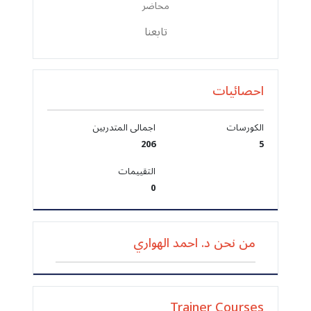
محاضر
تابعنا
احصائيات
الكورسات
اجمالى المتدربين
206
5
التقييمات
0
من نحن د. احمد الهواري
Trainer Courses