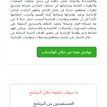
والاقتصادية والدولية تعمل جاهدة في سبيل توظيف المنجزات
والتطورات العلمية ومبتكراتها في مختلف الميادين لصياغة وترسيخ
نظريات ومفاهيم حديثة في مجال الإنتاج وتطوير أساليب قياس
الإنتاجية ورصد مؤشراتها ومعالجة أوجه القصور وأسباب انخفاضها
تأكيداً على أن مفاهيم ومؤشرات الإنتاجية أصبحت تمثل دليلاً لا غنى
عنه لصناعة القرار وصياغة وتنفيذ الخطط والمشاريع التنموية على
مختلف المستويات والمجالات الاقتصادية والاجتماعية ، ويمكن تفهم
أبعادها ودور وأهمية الإنتاجية في تحقيق أهداف التنمية الشاملة من
خلال التعرف على تعاريف ومفاهيم ومدلولات ومؤشرات الإنتاجية.
تواصل معنا من خلال الواتساب
ما سوف تتعلمه خلال البرنامج
المستفيدون من البرنامج